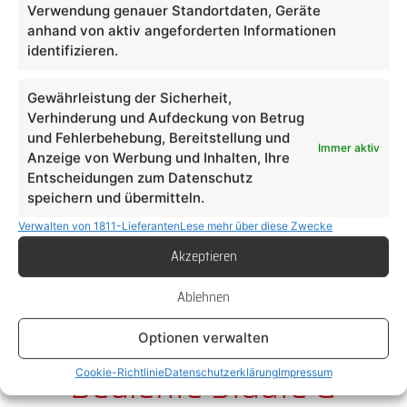
Verwendung genauer Standortdaten, Geräte
anhand von aktiv angeforderten Informationen
Warum Light & Sign in
identifizieren.
Oldenburg?
Gewährleistung der Sicherheit,
Verhinderung und Aufdeckung von Betrug
Erfahrung mit wind- & wetterfesten Montagen
und Fehlerbehebung, Bereitstellung und
Immer aktiv
Anzeige von Werbung und Inhalten, Ihre
Salznebel- und UV-beständige Materialien
Entscheidungen zum Datenschutz
Reaktionsschnell – täglich im
speichern und übermitteln.
nordwestdeutschen Raum unterwegs
Verwalten von 1811-Lieferanten
Lese mehr über diese Zwecke
Direkte Ansprechpartner vor Ort für Gewerbe,
Akzeptieren
Kommune & Reseller
Spezialisierte Montageteams mit Höhen- &
Ablehnen
Elektroqualifikation
Optionen verwalten
Jetzt Anfrage starten
Bediente Städte &
Cookie-Richtlinie
Datenschutzerklärung
Impressum