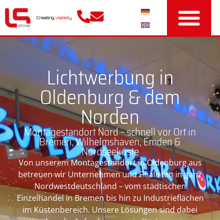
Lichtwerbung in
Oldenburg & dem
Norden
Montagestandort Nord – schnell vor Ort in
Bremen, Wilhelmshaven, Emden &
Nordseeküste
Von unserem Montagestandort in Oldenburg aus
betreuen wir Unternehmen und Filialisten in ganz
Nordwestdeutschland – vom städtischen
Einzelhandel in Bremen bis hin zu Industrieflächen
im Küstenbereich. Unsere Lösungen sind dabei