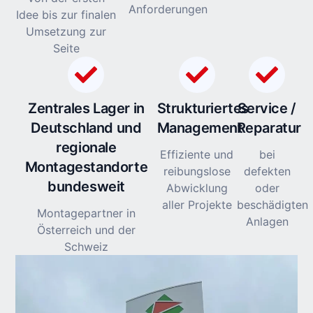
Anforderungen
Idee bis zur finalen
Umsetzung zur
Seite
Zentrales Lager in
Strukturiertes
Service /
Deutschland und
Management
Reparatur
regionale
Effiziente und
bei
Montagestandorte
reibungslose
defekten
bundesweit
Abwicklung
oder
aller Projekte
beschädigten
Montagepartner in
Anlagen
Österreich und der
Schweiz