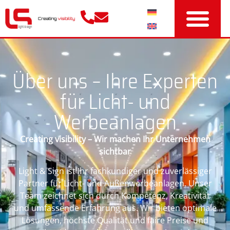
Über uns – Ihre Experten
für Licht- und
Werbeanlagen
Creating visibility – Wir machen Ihr Unternehmen
sichtbar
Light & Sign ist Ihr fachkundiger und zuverlässiger
Partner für Licht- und Außenwerbeanlagen. Unser
Team zeichnet sich durch Kompetenz, Kreativität
und umfassende Erfahrung aus. Wir bieten optimale
Lösungen, höchste Qualität und faire Preise und