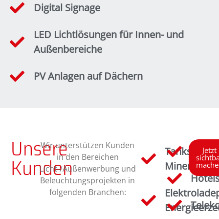
Digital Signage
LED Lichtlösungen für Innen- und
Außenbereiche
PV Anlagen auf Dächern
Unsere
Wir unterstützen Kunden
Tankstellen
Resta
Jetzt
in den Bereichen
sichtb
Kunden
Mineralölin
mache
Licht-/Außenwerbung und
Hotel
Beleuchtungsprojekten in
Elektrolade
folgenden Branchen:
Telek
Energieerze