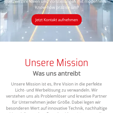
setzen Ihre Ideen und Vorstellungen mit modernem
Know-how präzise um.
Jetzt Kontakt aufnehmen
Unsere Mission
Was uns antreibt
Unsere Mission ist es, Ihre Vision in die perfekte
Licht- und Werbelösung zu verwandeln. Wir
verstehen uns als Problemlöser und kreative Partner
für Unternehmen jeder Größe. Dabei legen wir
besonderen Wert auf innovative Technik, nachhaltige