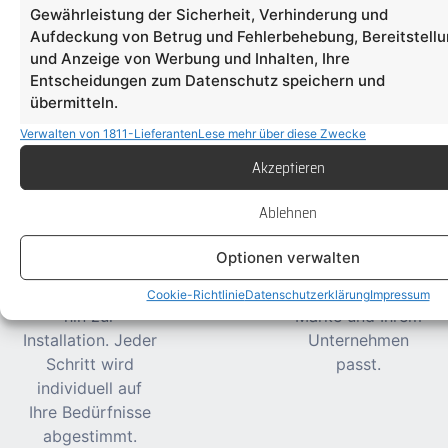
Gewährleistung der Sicherheit, Verhinderung und
Wie läuft die
Sind Ihre
Bieten Sie auch
Aufdeckung von Betrug und Fehlerbehebung, Bereitstell
Zusammenarbeit
Produkte wirklich
individuelle
und Anzeige von Werbung und Inhalten, Ihre
mit Light & Sign
nachhaltig?
Lösungen an?
Entscheidungen zum Datenschutz speichern und
ab?
Ja, wir setzen auf
Selbstverständlich.
übermitteln.
Wir bieten Ihnen
energieeffiziente
Jedes unserer
Verwalten von 1811-Lieferanten
Lese mehr über diese Zwecke
einen
Technologien wie
Produkte wird
Akzeptieren
umfassenden
LED und nutzen
individuell nach
Service: von der
recycelbare
Ihren Vorgaben
Ablehnen
ersten Beratung
Materialien, um
entworfen und
über die
umweltfreundliche
umgesetzt,
Optionen verwalten
Entwicklung und
Werbesysteme zu
sodass es
Produktion bis
realisieren.
perfekt zu Ihrer
Cookie-Richtlinie
Datenschutzerklärung
Impressum
hin zur
Marke und Ihrem
Installation. Jeder
Unternehmen
Schritt wird
passt.
individuell auf
Ihre Bedürfnisse
abgestimmt.