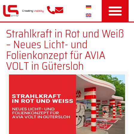
Strahlkraft in Rot und Weiß
– Neues Licht- und
Folienkonzept für AVIA
VOLT in Gütersloh