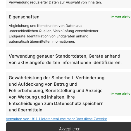
morgen
Verwendung reduzierter Daten zur Auswahl von Inhalten.
Eigenschaften
Immer aktiv
Wir danken unserem Kunden
August Schmäling
sowie allen Projektbeteiligten für das Vertrauen
Abgleichung und Kombination von Daten aus
unterschiedlichen Quellen, Verknüpfung verschiedener
und die hervorragende Zusammenarbeit.
Endgeräte, Identifikation von Endgeräten anhand
Mit der neuen AVIA VOLT Station in Gütersloh
automatisch übermittelter Informationen.
setzen wir ein weiteres starkes Zeichen für die
Zukunft der Elektromobilität powered by August
Verwendung genauer Standortdaten, Geräte anhand
Schmäling AVIA VOLT und umgesetzt von Light
von aktiv angeforderten Informationen identifizieren.
and Sign.
Gewährleistung der Sicherheit, Verhinderung
VORIGER
NÄCHSTER
und Aufdeckung von Betrug und
ASKLEPIOS-Projekt in Frankfurt erfolgreich umgesetzt
Ein starkes Zeichen für die Marke Raiffeisen
Fehlerbehebung, Bereitstellung und Anzeige
Schreibe einen
Immer aktiv
von Werbung und Inhalten, Ihre
Entscheidungen zum Datenschutz speichern
Kommentar
und übermitteln.
Verwalten von 1811-Lieferanten
Lese mehr über diese Zwecke
Deine E-Mail-Adresse wird nicht veröffentlicht.
Akzeptieren