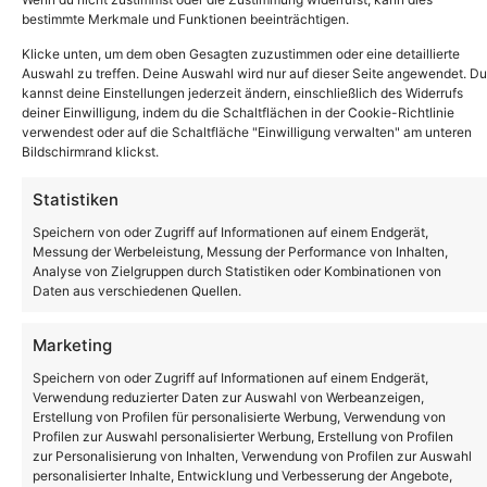
Umsetzung dank
bestimmte Merkmale und Funktionen beeinträchtigen.
Klicke unten, um dem oben Gesagten zuzustimmen oder eine detaillierte
erfahrener
Auswahl zu treffen. Deine Auswahl wird nur auf dieser Seite angewendet. Du
kannst deine Einstellungen jederzeit ändern, einschließlich des Widerrufs
Montage
deiner Einwilligung, indem du die Schaltflächen in der Cookie-Richtlinie
verwendest oder auf die Schaltfläche "Einwilligung verwalten" am unteren
Bildschirmrand klickst.
Für den reibungslosen Ablauf sorgte unser
Statistiken
erfahrenes Montageteam:
Speichern von oder Zugriff auf Informationen auf einem Endgerät,
Einsatzdauer:
2 Tage
Messung der Werbeleistung, Messung der Performance von Inhalten,
Analyse von Zielgruppen durch Statistiken oder Kombinationen von
Leistungen:
Baustelleneinrichtung,
Daten aus verschiedenen Quellen.
Absperrung, Licht- und Folienmontage
Das Ergebnis: ein rundum gelungenes
Marketing
Projekt, das Design, Funktionalität und
Speichern von oder Zugriff auf Informationen auf einem Endgerät,
Technik verbindet.
Verwendung reduzierter Daten zur Auswahl von Werbeanzeigen,
Ein sichtbares Zeichen
Erstellung von Profilen für personalisierte Werbung, Verwendung von
Profilen zur Auswahl personalisierter Werbung, Erstellung von Profilen
für die Mobilität von
zur Personalisierung von Inhalten, Verwendung von Profilen zur Auswahl
personalisierter Inhalte, Entwicklung und Verbesserung der Angebote,